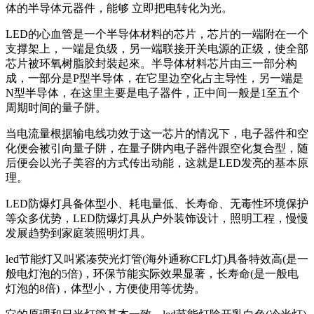
体的半导体元器件，能够 立即把电转化为光。
LED的心血管是一个半导体材料的芯片，芯片的一端附在一个
支撑架上，一端是负级，另一端联接开关电源的正级，使全部
芯片被环氧树脂胶封裝起來。半导体材料芯片由三一部分构
成，一部分是P型半导体，在它里边空化占主导性，另一端是
N型半导体，在这里主要是电子器件，正中间一般是1至五个
周期时间的量子阱。
当电流量根据输电线功效于这一芯片的情况下，电子器件和空
化便会被引向量子阱，在量子阱内电子器件跟空化复合型，随
后便会以光子美容的方式传出动能，这就是LED发亮的基本原
理。
LED防爆灯具备体型小、耗电量低、长寿命、无毒性环境保护
等众多优势，LED防爆灯具从户外装饰设计，照明工程，慢慢
发展趋势到家庭装照明灯具。
led节能灯又叫紧凑荧光灯管(海外通称CFL灯)具备特效高(是一
般电灯泡的5倍)，环保节能实际效果显著，长寿命(是一般电
灯泡的8倍)，体型小，方便使用等优势。