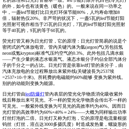
它的原理和日光灯管基本一致。led节能灯除开乳白色(冷光灯)
的外，如今也有淡黄色（暖色）的。一般来说在同一功率之
中，一盏led节能灯比日光灯环保节能80%，人均寿命增加8
倍，辐射热仅20%。非严苛的状况下，一盏5瓦的led节能灯阳
光照射可视作相当于25瓦的日光灯，7瓦的led节能灯阳光照射
等于40瓦的，9瓦的等于60瓦的。
荧光灯管又称为日光灯管，它的原理：日光灯管简易的说是个
密闭式的气体放电管。管內关键汽体为氩(argon)气(另包括氖
neon或氪krypton)标准气压约空气的0.3%。此外包括几滴水銀
——产生少量的液态水银蒸气。液态水银分子约佔全部汽体分
子的千分之一的占比。日光灯管是依靠led灯管的汞分子，由
汽体充放电的全过程释放出来紫外线(关键波長为2537埃
=2537×10-十米)。所耗费的电磁能约60%能够 变换为紫外线。
别的的动能則变换为能源。
日光灯管由
led防爆灯
管內表层的莹光化学物质消化吸收紫外
线后释放出来可見光。不一样的莹光化学物质会传出不一样的
可見光。一般紫外线变换为可見光的高效率约为40%。因而日
光灯管的高效率约为60%×40%＝24%——大概为同样输出功率
灯丝灯泡的二倍。日光灯又称为灯泡，它的原理是电流量根据
钨丝（灯丝，溶点达3000多摄氏度）时造成发热量，螺旋形的