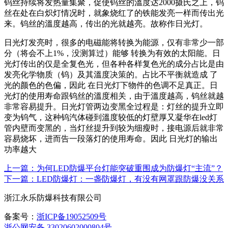
钨丝持续将发热量集聚，促使钨丝的溫度达2000摄氏之上，钨
丝在处在白炽灯情况时，就象烧红了的铁能发亮一样而传出光
来。钨丝的溫度越高，传出的光就越亮。故称作日光灯。
日光灯发亮时，很多的电磁能将转换为能源，仅有非常少一部
分（将会不上1%，没测算过）能够 转换为有效的太阳能。日
光灯传出的仅是全复色光，但各种各样复色光的成分占比是由
发亮化学物质（钨）及其溫度决策的。占比不平衡就造成 了
光的颜色的色偏，因此 在日光灯下物件的色调不足真正。日
光灯的使用寿命跟钨丝的溫度相关，由于溫度越高，钨丝就越
非常容易提升。日光灯管两边变黑全过程是：灯丝的提升立即
变为钨气，这种钨汽体碰到溫度较低的灯壁厚又凝华在led灯
管内壁而变黑的，当灯丝提升到较为细瘦时，接电源后就非常
容易烧坏，进而告一段落灯的使用寿命。因此 日光灯的输出
功率越大
上一篇：为何LED防爆平台灯能突破重围成为防爆灯“主流”？
下一篇：LED防爆灯：一盏防爆灯，有没有网罩跟防爆没关系
浙江永乐防爆科技有限公司
备案号：
浙ICP备19052509号
浙公网安备 33020602000804号