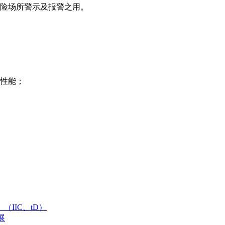
危险场所警示及报警之用。
水性能；
（IIC、tD）
展