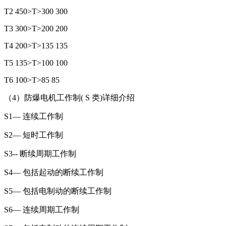
T2 450>T>300 300
T3 300>T>200 200
T4 200>T>135 135
T5 135>T>100 100
T6 100>T>85 85
（4）防爆电机工作制( S 类)详细介绍
S1— 连续工作制
S2— 短时工作制
S3-- 断续周期工作制
S4— 包括起动的断续工作制
S5— 包括电制动的断续工作制
S6— 连续周期工作制