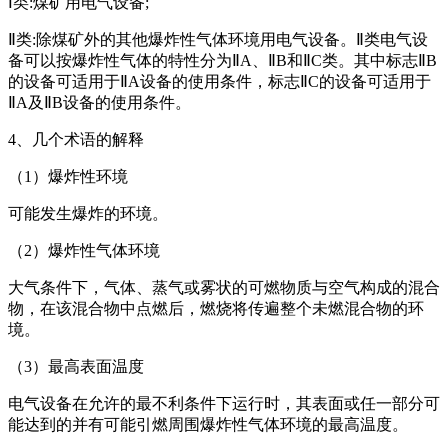
Ⅰ类:煤矿用电气设备;
Ⅱ类:除煤矿外的其他爆炸性气体环境用电气设备。Ⅱ类电气设
备可以按爆炸性气体的特性分为ⅡA、ⅡB和ⅡC类。其中标志ⅡB
的设备可适用于ⅡA设备的使用条件，标志ⅡC的设备可适用于
ⅡA及ⅡB设备的使用条件。
4、几个术语的解释
（1）爆炸性环境
可能发生爆炸的环境。
（2）爆炸性气体环境
大气条件下，气体、蒸气或雾状的可燃物质与空气构成的混合
物，在该混合物中点燃后，燃烧将传遍整个未燃混合物的环
境。
（3）最高表面温度
电气设备在允许的最不利条件下运行时，其表面或任一部分可
能达到的并有可能引燃周围爆炸性气体环境的最高温度。