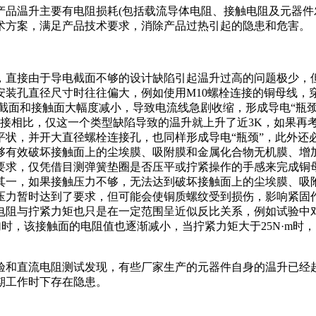
产品温升主要有电阻损耗(包括载流导体电阻、接触电阻及元器件
术方案，满足产品技术要求，消除产品过热引起的隐患和危害。
，直接由于导电截面不够的设计缺陷引起温升过高的问题极少，
孔直径尺寸时往往偏大，例如使用M10螺栓连接的铜母线，穿螺
截面和接触面大幅度减小，导致电流线急剧收缩，形成导电“瓶颈
固连接相比，仅这一个类型缺陷导致的温升就上升了近3K，如果
平状，并开大直径螺栓连接孔，也同样形成导电“瓶颈”，此外还
够有效破坏接触面上的尘埃膜、吸附膜和金属化合物无机膜、增
要求，仅凭借目测弹簧垫圈是否压平或拧紧操作的手感来完成铜
其一，如果接触压力不够，无法达到破坏接触面上的尘埃膜、吸
压力暂时达到了要求，但可能会使铜质螺纹受到损伤，影响紧固
电阻与拧紧力矩也只是在一定范围呈近似反比关系，例如试验中
渐增加时，该接触面的电阻值也逐渐减小，当拧紧力矩大于25N·
验和直流电阻测试发现，有些厂家生产的元器件自身的温升已经
期工作时下存在隐患。