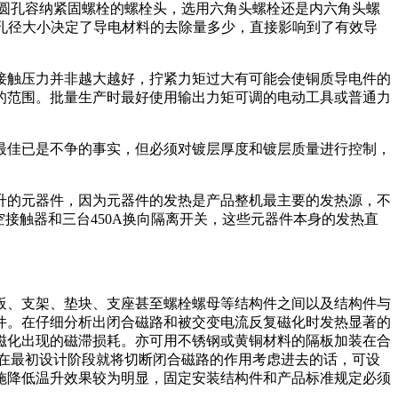
圆孔容纳紧固螺栓的螺栓头，选用六角头螺栓还是内六角头螺
倍，孔径大小决定了导电材料的去除量多少，直接影响到了有效导
接触压力并非越大越好，拧紧力矩过大有可能会使铜质导电件的
的范围。批量生产时最好使用输出力矩可调的电动工具或普通力
最佳已是不争的事实，但必须对镀层厚度和镀层质量进行控制，
升的元器件，因为元器件的发热是产品整机最主要的发热源，不
真空接触器和三台450A换向隔离开关，这些元器件本身的发热直
板、支架、垫块、支座甚至螺栓螺母等结构件之间以及结构件与
件。在仔细分析出闭合磁路和被交变电流反复磁化时发热显著的
磁化出现的磁滞损耗。亦可用不锈钢或黄铜材料的隔板加装在合
能在最初设计阶段就将切断闭合磁路的作用考虑进去的话，可设
施降低温升效果较为明显，固定安装结构件和产品标准规定必须