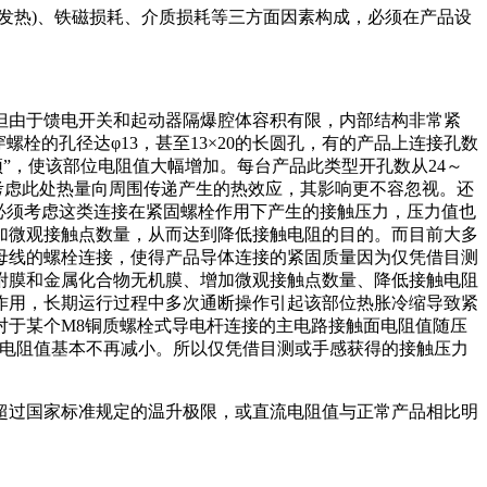
发热)、铁磁损耗、介质损耗等三方面因素构成，必须在产品设
但由于馈电开关和起动器隔爆腔体容积有限，内部结构非常紧
栓的孔径达φ13，甚至13×20的长圆孔，有的产品上连接孔数
”，使该部位电阻值大幅增加。每台产品此类型开孔数从24～
再考虑此处热量向周围传递产生的热效应，其影响更不容忽视。还
必须考虑这类连接在紧固螺栓作用下产生的接触压力，压力值也
加微观接触点数量，从而达到降低接触电阻的目的。而目前大多
母线的螺栓连接，使得产品导体连接的紧固质量因为仅凭借目测
附膜和金属化合物无机膜、增加微观接触点数量、降低接触电阻
作用，长期运行过程中多次通断操作引起该部位热胀冷缩导致紧
对于某个M8铜质螺栓式导电杆连接的主电路接触面电阻值随压
m时，电阻值基本不再减小。所以仅凭借目测或手感获得的接触压力
超过国家标准规定的温升极限，或直流电阻值与正常产品相比明