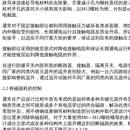
路导体连接处导电材料的去除量。尽量减小孔与螺栓直径的差
栓对开孔的直径大小就有很大影响，以M12螺栓为例，分别是φ
电截面。
通常对于固定接触部位都利用用接触压力破坏各类表面膜、增
内外螺纹受到损伤，长期通电运行后接触电阻反而会升高。所
矩扳手，以适应不同拧紧力矩的要求，保证达到应有的接触压
接触部位采用的镀层形式对降低接触电阻和保证长期通电运行
才能使镀层起到降低接触电阻的作用，
在进行防爆开关内部所装的断路器、接触器、隔离开关、电源
同厂家的同类内装元器件的温升差别较大。例如一台六回路组合开关
接影响整机温升，通过温升试验对不同厂家的同类内装元器件
2.2 铁磁损耗的控制
通常在产品设计过程中首先考虑的是如何将多种关键元器件布
钢质壳体之间可能形成多个有电流穿过的闭合磁路，解决此类
零部件后，用不锈钢或黄铜等材料制造部分结构件取代原设计
适位置来消除铁磁损耗。对于大量使用M8～M12螺栓螺母的
计成分立形式或在各种结构件上面开槽达到切断磁路的效果。
考核温升的相应部位温升下降可达1.8-3.1K。