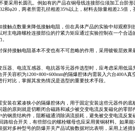
;不要采用长圆孔。例如有的产品在铜母线连接部位须加工台阶形
32和φ20，两者所需孔径相差35%以上，材料去除量相差2.5
加接触点数量来降低接触电阻，但在具体产品的实验中却观察到
以对主电路螺栓连接部位的拧紧力矩应通过实验控制在一个合适
力。
时保持接触电阻基本不变也有不可忽略的作用，采用镀银层效果
变压器、电流互感器、电抗器等元器件选型时，应考虑采用低温
容积为1200×800×600mm的隔爆腔体内需装入六台400A
进行对比，掌握其发热情况是选型的重要技术手段。
置安装在紧凑狭小的隔爆腔体内，用于固定安装这些元器件的底
问题的原则就是切断闭合磁路和减少被交变电流反复磁化的零部
中的钢质结构件，阻断磁通消除涡流损耗，避免被交变电流反复
多回路组合开关，有些部位的螺栓螺母也应采用黄铜材料。如果
根据对多种型号的防爆开关产品试验数据对比表明，采用上述措