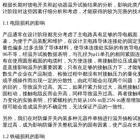
根据长期对馈电开关和起动器温升试验结果的分析，影响此类
计阶段对这些因素仔细分析和考虑，才能获得的较为完善的技
1.1 电阻损耗的影响
产品通常在设计阶段都充分考虑了主电路具有足够的导电截面
凑，为便于产品装配和维护，在设计主电路导体连接处的固定安装
量也偏多,过多去除了导体材料，使导体连接处实际的有效导电
96不等，经温升试验数据表明，与孔径为φ11单孔的相同紧
有在使用圆形截面的电缆时，为方便连接，将接触部位压成扁
是直接影响温升的重要因素，只有在足够的接触压力下，才能
数生产企业在产品制造、检验过程中都没有对接触压力的量化
或手感操作而出现一定的分散性，由此可能会出现两个问题：
的目的，导致温升过高。其二，如果拧紧力矩过大，虽然接触
固松动，接触电阻反而会升高，同样导致温升过高。再者接触
力变化的实验表明，拧紧螺栓的力矩从10N·m至25N·m逐
很可能会造成温升的不确定性，无法保证产品的一致性。
另外，我们在对防爆开关内装多种元器件单独进行温升抽检试
显过高，成为影响防爆开关整机温升的固有因素，使产品在长
1.2 铁磁损耗的影响