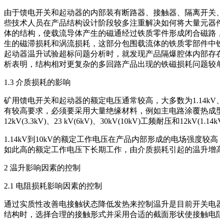
由于馈电开关和起动器的内部装有断路器、接触器、隔离开关
些技术人员在产品结构设计阶段较多注重解决如何将大量元器
体的结构，使载流导体产生的磁通经过铁质零件形成闭合磁路，
生的磁滞损耗和涡流损耗，这部分包围载流体的铁质零部件中
起动器温升试验超标问题分析时，就发现产品隔爆腔体内部存
析表明，结构相对更复杂的多回路产品出现的铁磁损耗问题较
1.3 介质损耗的影响
矿用馈电开关和起动器的额定电压通常较高，大多数为1.14kV
有较高要求，必须要采用大量绝缘材料，例如主电路涂覆热成型绝
12kV(3.3kV)、23 kV(6kV)、30kV(10kV)工频耐压和12k
1.14kV到10kV的额定工作电压在产品内部形成的电场强
如此高的额定工作电压下长期工作，由介质损耗引起的温升增
2 温升影响因素的控制
2.1 电阻损耗影响因素的控制
通过实质性改善电接触状态降低发热来控制温升是目前开关电
结构时，选择合理的接触形式并采用合适的截面形状使接触电