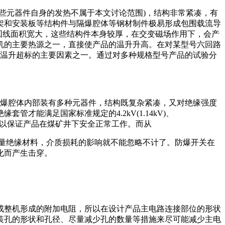
些元器件自身的发热不属于本文讨论范围)，结构非常紧凑，有
架和安装板等结构件与隔爆腔体等钢材制件极易形成包围载流导
滞回线面积宽大，这些结构件本身较厚，在交变磁场作用下，会产
机的主要热源之一，直接使产品的温升升高。在对某型号六回路
响温升超标的主要因素之一。通过对多种规格型号产品的试验分
小的隔爆腔体内部装有多种元器件，结构既复杂紧凑，又对绝缘强度
能满足国家标准规定的4.2kV(1.14kV)、
)脉冲耐压试验要求，以保证产品在煤矿井下安全正常工作。而从
了大量绝缘材料，介质损耗的影响就不能忽略不计了。防爆开关在
化而产生击穿。
成整机形成的附加电阻，所以在设计产品主电路连接部位的形状
装孔的形状和孔径、尽量减少孔的数量等措施来尽可能减少主电