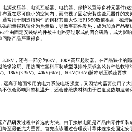
、电源变压器、电流互感器、电抗器、保护装置等多种元器件(这
件布置在尽可能小的空间内，而忽视了固定安装这些元器件的支
通常用于制造结构件的钢材其最大铁损P15/50数值很高，磁
铁磁能量损耗转化为热量后，导致零部件发热，成为加热产品整
在2个由固定安装结构件被主电路穿过形成的闭合磁路，成为影
单回路产品严重得多。
、3.3kV，还有一部分为6kV、10kV高压起动器。在产品狭
缘涂层、用热固性塑料压制成型母排外层或套装各种热收缩绝缘套管才
V(1.14kV)、18kV(3.3kV)、40kV(6kV)、60kV(10kV
度较高，远高于地面常用的电力系统电场强度，又因结构需要使用
高不仅会影响到整机温升，还会使绝缘材料由于过度发热加速老
器产品研发过程中首选的方法。由于接触电阻是产品由零件组装
阻降至最低尤为重要。首先应该通过合理设计导体连接处固定安