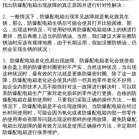
找出防爆配电箱出现故障的真正原因并进行针对性解决；
2、一般情况下，防爆配电箱出现常见故障就是氧化致其生
锈，那么，防爆配电箱生锈后可能会使其打开比较困难。那
么，出现这种情况，可使用砂纸将防爆配电箱箱体上的锈渍打
磨掉，然后再擦上适当的防锈油。当然，我们建议大家在擦防
锈油时应该有规律地擦，由于长期运用，假如没擦防锈油，仍
然会呈现生锈的状况；
3、防爆配电箱老化也易出现故障。防爆配电箱老化会致使箱
体合盖上用的防爆密封圈密封不严实，当然这种状况，当出现
这种状况时，最有效的方法就是更换防爆密封圈。除了这一故
障，防爆配电箱老化还会使其内部一些其他零件老化不好用，
如企业内部技术人员不能很好对这一故障进行解决时，可以联
系防爆配电箱生产厂家对老化损坏的零件进行更换。合格的防
爆配电箱在最初使用时，只要我们采取正确的操作方法，一般
情况下，防爆配电箱是不会出现故障的。当防爆配电箱在经过
长时间使用时，可能会因为氧化或者防爆配电箱内部一些零件
的使用寿命有限等问题出现这样那样的使用故障。避免防爆配
电箱出现故障的最有效方法就是使用正确操作方法，并定期对
防爆配电箱进行保养维护。