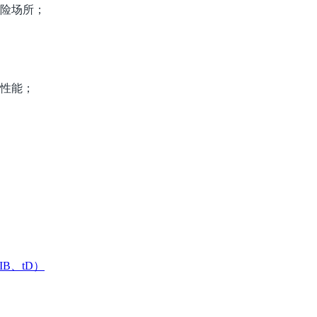
危险场所；
水性能；
B、tD）